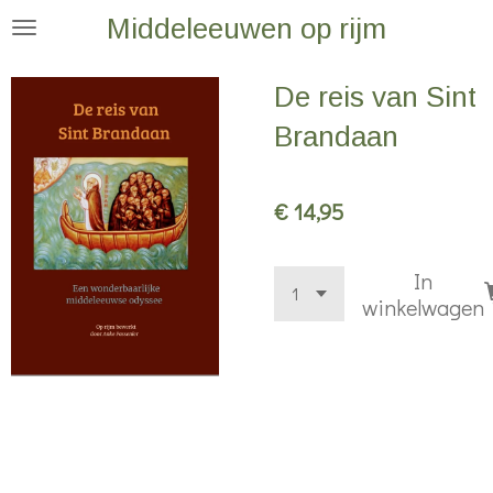
Middeleeuwen op rijm
Ga
direct
naar
De reis van Sint
de
Brandaan
hoofdinhoud
€ 14,95
In
winkelwagen