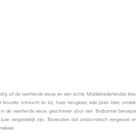
ig uit de veertiende eeuw en een echte Middelnederlandse klassi
t klooster ontvlucht en bij haar terugkeer, vele jaren later, ontde
 in de veertiende eeuw geschreven door een Brabantse beroepsdic
en luxe vergankelijk zijn. Bovendien dat aristocratisch eergevo
mmekeer.