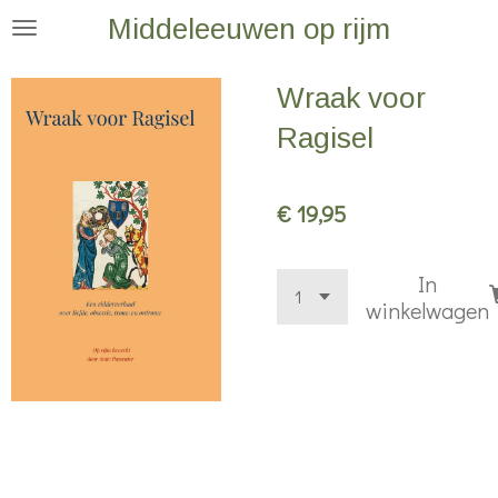
Middeleeuwen op rijm
Ga
direct
naar
Wraak voor
de
Ragisel
hoofdinhoud
€ 19,95
In
winkelwagen